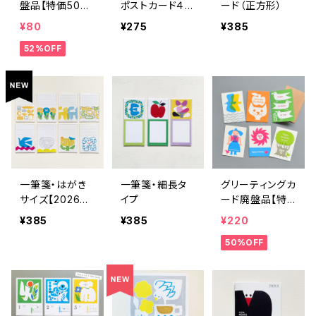
盤品【特価50%
ポストカード４種
ード（正方形）
OFF】
【2024新商品】
¥80
¥275
¥385
52%OFF
一筆箋・はがき
一筆箋・細長タ
グリーティングカ
サイズ【2026新
イプ
ード廃盤品【特
作あり】
価50％OFF】
¥385
¥385
¥220
50%OFF