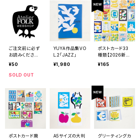
ご注文前に必ず
YUYA作品集VO
ポストカード33
お読みください
L.2「JAZZ」
種類【2026新作
（50円不要）
あり】
¥50
¥1,980
¥165
SOLD OUT
ポストカード廃
A5サイズの大判
グリーティングカ