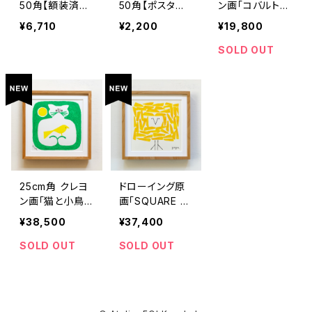
50角【額装済
50角【ポスター
ン画「コバルトバ
み】
のみ】
ード」原画
¥6,710
¥2,200
¥19,800
SOLD OUT
25cm角 クレヨ
ドローイング原
ン画「猫と小鳥」
画「SQUARE BI
原画
RD」
¥38,500
¥37,400
SOLD OUT
SOLD OUT