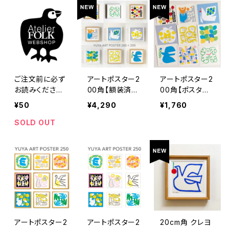
ご注文前に必ず
アートポスター2
アートポスター2
お読みください
00角【額装済
00角【ポスター
（50円不要）
み】
のみ】
¥50
¥4,290
¥1,760
SOLD OUT
アートポスター2
アートポスター2
20cm角 クレヨ