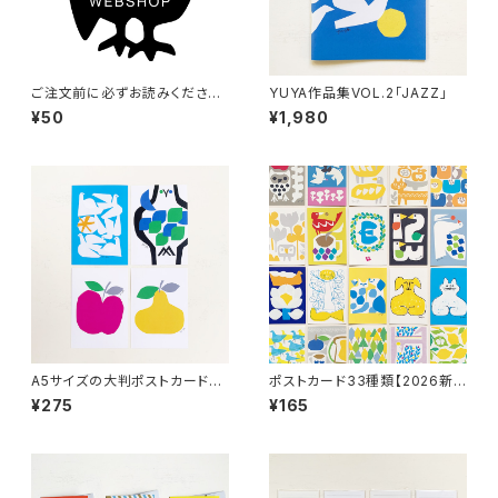
ご注文前に必ずお読みください
YUYA作品集VOL.2「JAZZ」
（50円不要）
¥50
¥1,980
A5サイズの大判ポストカード４
ポストカード33種類【2026新
種【2024新商品】
作あり】
¥275
¥165