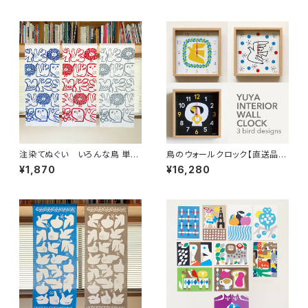
注染てぬぐい いろんな鳥 単色
鳥のウォールクロック【直送品・
ver.【残り僅か】
他商品と同梱不可】
¥1,870
¥16,280