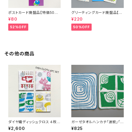
ポストカード廃盤品【特価50%
グリーティングカード廃盤品【特
OFF】
価50％OFF】
¥80
¥220
52%OFF
50%OFF
その他の商品
ダイヤ織ディッシュクロス ４枚セ
ガーゼタオルハンカチ「波紋」「４
ット【特価！】
羽の鳥」
¥2,600
¥825