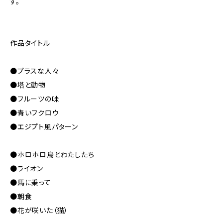
す。
作品タイトル
●プラスな人々
●塔と動物
●フルーツの味
●青いフクロウ
●エジプト風パターン
●ホロホロ鳥とわたしたち
●ライオン
●馬に乗って
●朝食
●花が咲いた（猫）