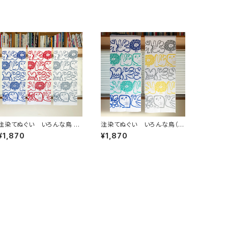
注染てぬぐい いろんな鳥 単
注染てぬぐい いろんな鳥（２
色ver.【残り僅か】
色染め）
¥1,870
¥1,870