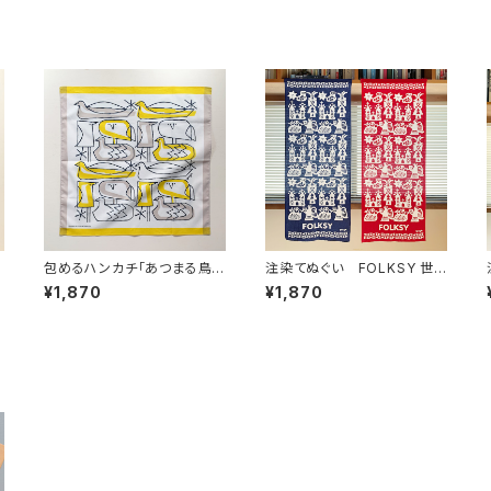
包めるハンカチ「あつまる鳥た
注染てぬぐい FOLKSY 世
ち」
界の民芸
¥1,870
¥1,870