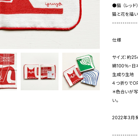
●猫 （レッド
猫と花を描
------------
仕様
サイズ：約25
綿100％・日
生成り生地
４つ折りでO
＊色合いが写
い。
2022年3月
------------