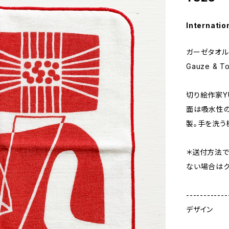
Internatio
ガーゼタオル
Gauze & To
切り絵作家Y
面は吸水性の
製。手を洗う
＊送付方法で
ない場合はク
------------
デザイン