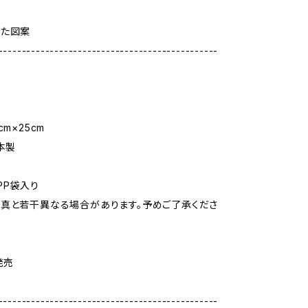
）
いた図案
-----------------------------------------------
cm×25cm
本製
PP袋入り
真と若干異なる場合があります。予めご了承くださ
発売
-----------------------------------------------