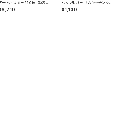
アートポスター250角【額装済
ワッフルガーゼのキッチンクロ
み】
ス２柄
¥6,710
¥1,100