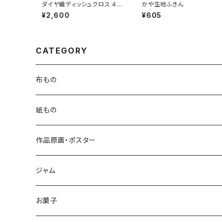
ダイヤ織ディッシュクロス ４枚
かや生地ふきん
セット【特価！】
¥2,600
¥605
CATEGORY
布もの
紙もの
作品原画・ポスター
ジャム
お菓子