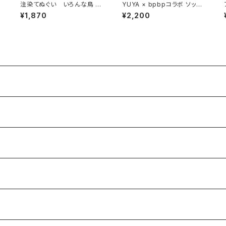
注染てぬぐい いろんな鳥 単
YUYA × bpbpコラボ ソック
色ver.【残り僅か】
ス ６柄
¥1,870
¥2,200