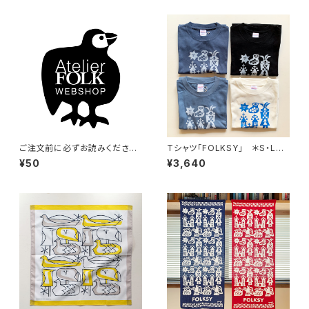
ご注文前に必ずお読みください
Tシャツ「FOLKSY」 ＊S・Lサ
（50円不要）
イズのみ
¥50
¥3,640