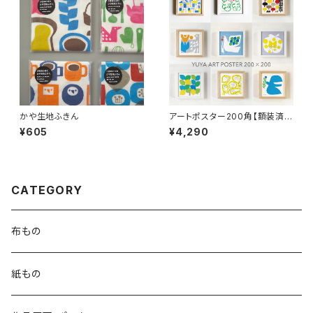
かや生地ふきん
アートポスター200角【額装済
み】
¥605
¥4,290
CATEGORY
布もの
紙もの