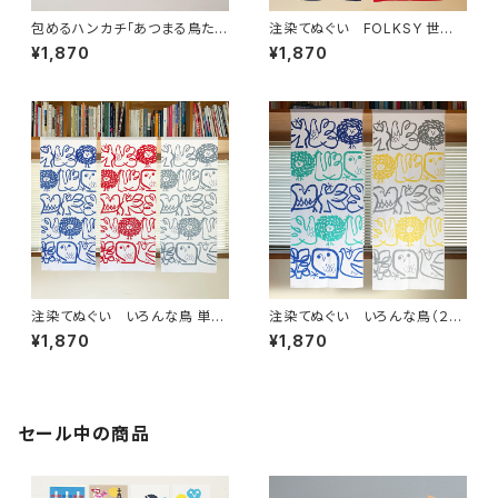
包めるハンカチ「あつまる鳥た
注染てぬぐい FOLKSY 世界
ち」
の民芸
¥1,870
¥1,870
注染てぬぐい いろんな鳥 単色
注染てぬぐい いろんな鳥（２色
ver.【残り僅か】
染め）
¥1,870
¥1,870
セール中の商品