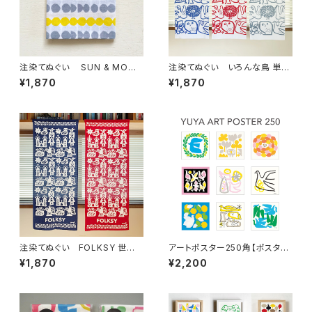
注染てぬぐい SUN & MOON
注染てぬぐい いろんな鳥 単色
太陽と月【残り僅か】
ver.【残り僅か】
¥1,870
¥1,870
注染てぬぐい FOLKSY 世界
アートポスター250角【ポスター
の民芸
のみ】
¥1,870
¥2,200