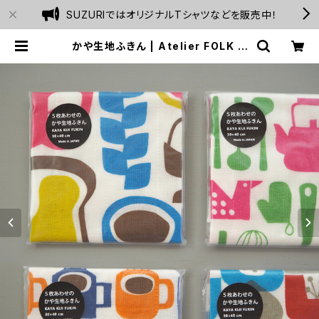
SUZURIではオリジナルTシャツなどを販売中！
かや生地ふきん | Atelier FOLK w
ebshop