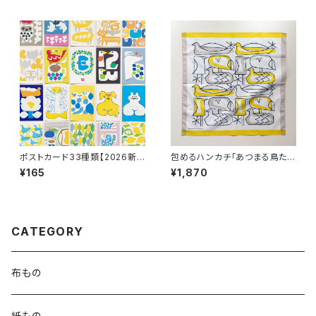
ポストカード33種類【2026新
包めるハンカチ「あつまる鳥た
作あり】
ち」
¥165
¥1,870
CATEGORY
布もの
紙もの