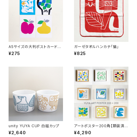
A5サイズの大判ポストカード４
ガーゼタオルハンカチ「猫」
種【2024新商品】
¥275
¥825
unity YUYA CUP 白磁カップ
アートポスター200角【額装済
み】
¥2,640
¥4,290