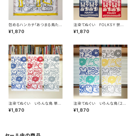
包めるハンカチ「あつまる鳥た
注染てぬぐい FOLKSY 世界
ち」
の民芸
¥1,870
¥1,870
注染てぬぐい いろんな鳥 単色
注染てぬぐい いろんな鳥（２色
ver.【残り僅か】
染め）
¥1,870
¥1,870
セール中の商品