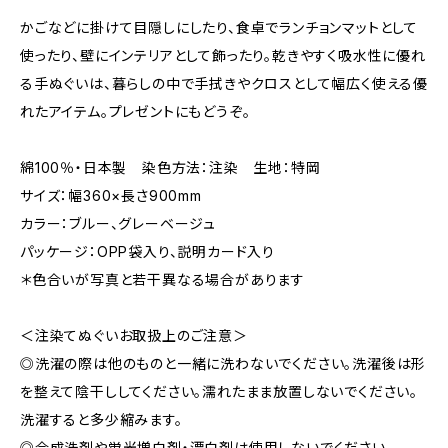
かごなどに掛けて目隠しにしたり、食卓でランチョンマットとして
使ったり、壁にインテリアとして飾ったり。乾きやすく吸水性に優れ
る手ぬぐいは、暮らしの中で手拭きやクロスとして幅広く使える優
れたアイテム。プレゼントにもどうぞ。
綿100％・日本製 染色方法：注染 生地：特岡
サイズ：幅360×長さ900mm
カラー：ブルー、グレーベージュ
パッケージ：OPP袋入り、説明カード入り
＊色合いが写真と若干異なる場合があります
＜注染てぬぐいお取扱上のご注意＞
◎洗濯の際は他のものと一緒に洗わないでください。洗濯後は形
を整えて陰干ししてください。濡れたまま放置しないでください。
洗濯すると多少縮みます。
◎合成洗剤や蛍光増白剤・漂白剤は使用しないでください。