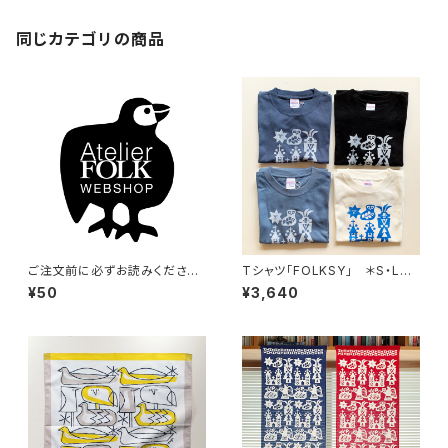
同じカテゴリの商品
ご注文前に必ずお読みください
Tシャツ「FOLKSY」 ＊S・Lサ
（50円不要）
イズのみ
¥50
¥3,640